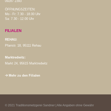
09287 2393
ÖFFNUNGSZEITEN:
Mo - Fr: 7.30 - 18.00 Uhr
Sa: 7.30 - 12.00 Uhr
FILIALEN
REHAU:
Pfarrstr. 18, 95111 Rehau
Marktredwitz:
Markt 24, 95615 Marktredwitz
Mehr zu den Filialen
© 2021 Traditionsmetzgerei Sandner | Alle Angaben ohne Gewähr