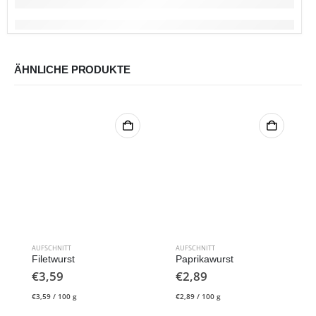
ÄHNLICHE PRODUKTE
AUFSCHNITT
AUFSCHNITT
Filetwurst
Paprikawurst
€
3,59
€
2,89
€
3,59
/
100
g
€
2,89
/
100
g