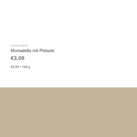
AUFSCHNITT
Mortadella mit Pistazie
€
3,09
€
3,09
/
100
g