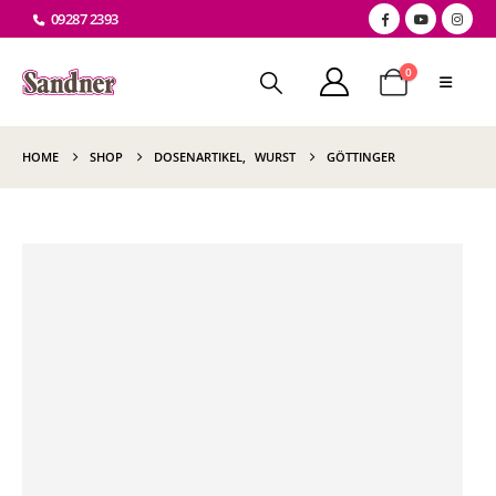
09287 2393
0
HOME
SHOP
DOSENARTIKEL
,
WURST
GÖTTINGER