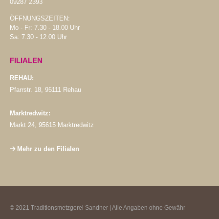
09287 2393
ÖFFNUNGSZEITEN:
Mo - Fr: 7.30 - 18.00 Uhr
Sa: 7.30 - 12.00 Uhr
FILIALEN
REHAU:
Pfarrstr. 18, 95111 Rehau
Marktredwitz:
Markt 24, 95615 Marktredwitz
Mehr zu den Filialen
© 2021 Traditionsmetzgerei Sandner | Alle Angaben ohne Gewähr