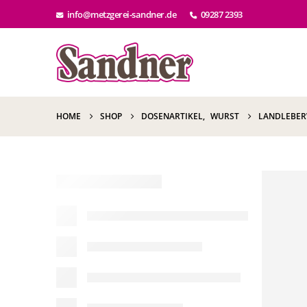
info@metzgerei-sandner.de
09287 2393
HOME
SHOP
DOSENARTIKEL
,
WURST
LANDLEBE