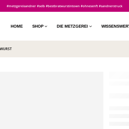
#metzgereisandner #selb #bestbratwurstintown #ohnesenft #sandnerstruck
HOME
SHOP
DIE METZGEREI
WISSENSWER
RWURST