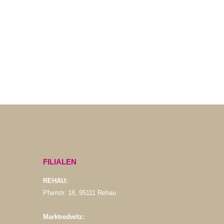
DOSENAR
Fränki
€
4,30
€
4,30
/
S
FILIALEN
REHAU:
Pfarrstr. 18, 95111 Rehau
Marktredwitz: