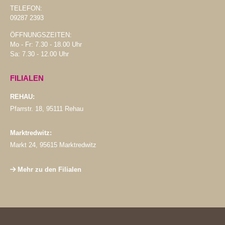
TELEFON:
09287 2393
ÖFFNUNGSZEITEN:
Mo - Fr: 7.30 - 18.00 Uhr
Sa: 7.30 - 12.00 Uhr
FILIALEN
REHAU:
Pfarrstr. 18, 95111 Rehau
Marktredwitz:
Markt 24, 95615 Marktredwitz
Mehr zu den Filialen