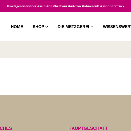
#metzgereisandner #selb #bestbratwurstintown #ohnesenft #sandnerstruck
HOME
SHOP
DIE METZGEREI
WISSENSWER
ICHES
HAUPTGESCHÄFT