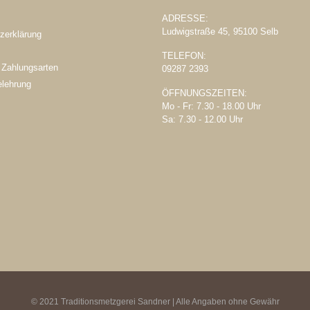
ADRESSE:
Ludwigstraße 45, 95100 Selb
zerklärung
TELEFON:
 Zahlungsarten
09287 2393
elehrung
ÖFFNUNGSZEITEN:
Mo - Fr: 7.30 - 18.00 Uhr
Sa: 7.30 - 12.00 Uhr
© 2021 Traditionsmetzgerei Sandner | Alle Angaben ohne Gewähr