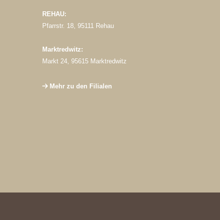
REHAU:
Pfarrstr. 18, 95111 Rehau
Marktredwitz:
Markt 24, 95615 Marktredwitz
Mehr zu den Filialen