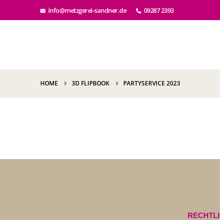
info@metzgerei-sandner.de
09287 2393
HOME
3D FLIPBOOK
PARTYSERVICE 2023
RECHTL